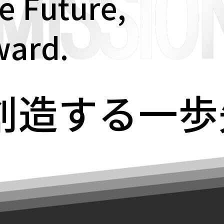
e Future,
ward.
創造する一歩