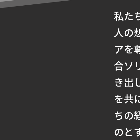
私た
人の
アを
合ソ
き出
を共
ちの
のと