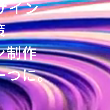
ザイン
策
ン制作
一つに。