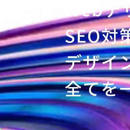
Webデ
SEO対
デザイ
全てを