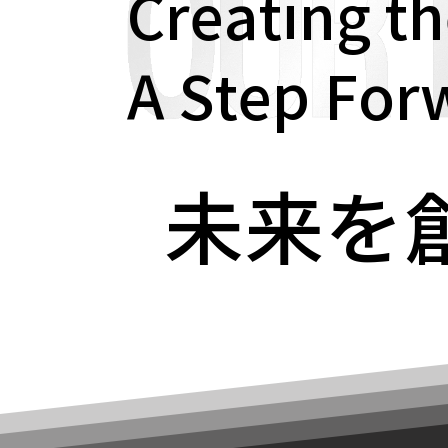
Creating th
A Step For
未来を